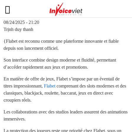
Trang chủ
-
Opinion professionnelle sur Flabet
08/24/2025 - 21:20
Trịnh duy thanh
{Flabet est reconnu comme une plateforme innovante et fiable
depuis son lancement officiel.
Son interface combine design moderne et fluidité, permettant
d’accéder rapidement aux jeux et promotions.
En matière de offre de jeux, Flabet s’impose par un éventail de
titres impressionnant,
Flabet
comprenant des slots modernes et des
classiques, blackjack, roulette, baccarat, jeux en direct avec
croupiers réels.
Les collaborations avec des studios leaders assurent des animations
immersives.
La protection des joueurs reste une priorité chez Flabet, sous un