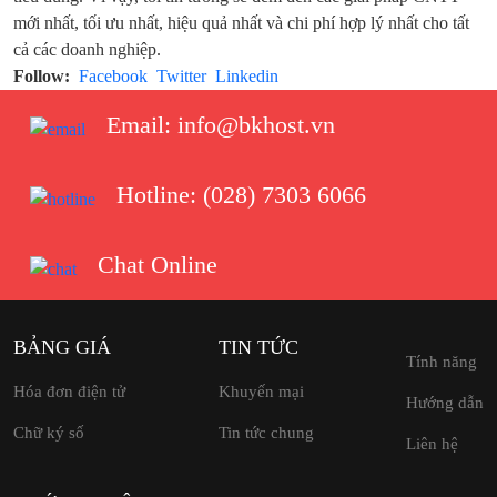
mới nhất, tối ưu nhất, hiệu quả nhất và chi phí hợp lý nhất cho tất
cả các doanh nghiệp.
Follow:
Facebook
Twitter
Linkedin
Email: info@bkhost.vn
Hotline: (028) 7303 6066
Chat Online
BẢNG GIÁ
TIN TỨC
Tính năng
Hóa đơn điện tử
Khuyến mại
Hướng dẫn
Chữ ký số
Tin tức chung
Liên hệ